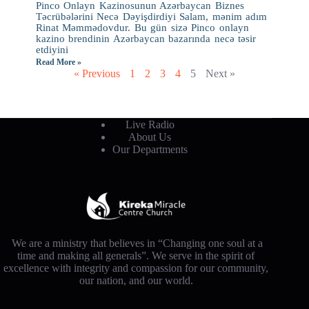
Pinco Onlayn Kazinosunun Azərbaycan Biznes
Təcrübələrini Necə Dəyişdirdiyi Salam, mənim adım
Rinat Məmmədovdur. Bu gün sizə Pinco onlayn
kazino brendinin Azərbaycan bazarında necə təsir
etdiyini
Read More »
« Previous
1
2
3
4
5
Next »
Live Radio
About Us
Our Departments
We are a ministry that believes in “Changing one soul at a
time and making all generals”. We serve in the spirit of
excellence with integrity and compassion for our community,
our nation, and our world.