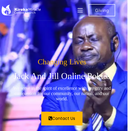
Giving
Changing Lives
Jack And Jill Online Pokies
We serve in the spirit of excellence with integrity and
compassion for our community, our nation, and our
world.
Contact Us