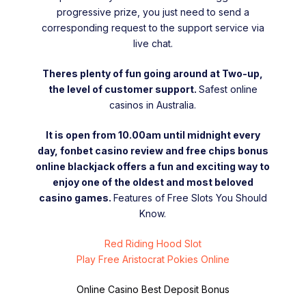
progressive prize, you just need to send a
corresponding request to the support service via
live chat.
Theres plenty of fun going around at Two-up,
the level of customer support.
Safest online
casinos in Australia.
It is open from 10.00am until midnight every
day, fonbet casino review and free chips bonus
online blackjack offers a fun and exciting way to
enjoy one of the oldest and most beloved
casino games.
Features of Free Slots You Should
Know.
Red Riding Hood Slot
Play Free Aristocrat Pokies Online
Online Casino Best Deposit Bonus